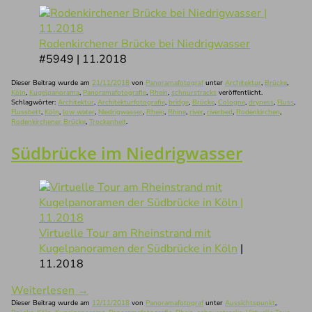
Rodenkirchener Brücke bei Niedrigwasser
#5949 | 11.2018
Dieser Beitrag wurde am
21/11/2018
von
Panoramafotograf
unter
Architektur
,
Brücke
,
Köln
,
Kugelpanorama
,
Panoramafotografie
,
Rhein
,
schnurstracks
veröffentlicht.
Schlagwörter:
Architektur
,
Architekturfotografie
,
bridge
,
Brücke
,
Cologne
,
dryness
,
Fluss
,
Flussbett
,
Köln
,
low water
,
Niedrigwasser
,
Rhein
,
Rhine
,
river
,
riverbed
,
Rodenkirchen
,
Rodenkirchener Brücke
,
Trockenheit
.
Südbrücke im Niedrigwasser
Virtuelle Tour am Rheinstrand mit
Kugelpanoramen der Südbrücke in Köln
|
11.2018
Weiterlesen
→
Dieser Beitrag wurde am
12/11/2018
von
Panoramafotograf
unter
Aussichtspunkt
,