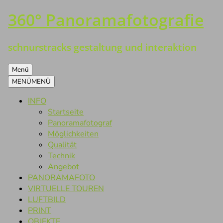
360° Panoramafotografie
Zum
Inhalt
springen
schnurstracks gestaltung und interaktion
Menü
MENÜ
MENÜ
INFO
Startseite
Panoramafotograf
Möglichkeiten
Qualität
Technik
Angebot
PANORAMAFOTO
VIRTUELLE TOUREN
LUFTBILD
PRINT
OBJEKTE