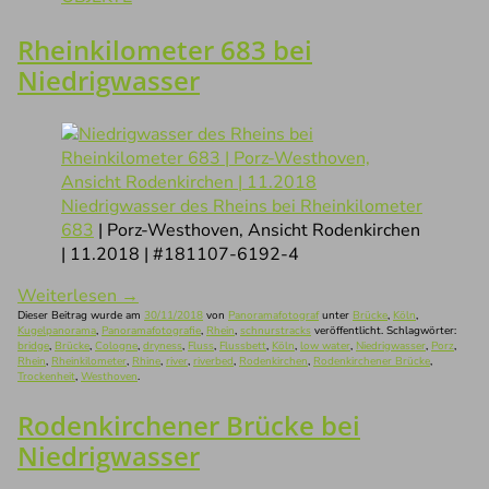
Rheinkilometer 683 bei
Niedrigwasser
Niedrigwasser des Rheins bei Rheinkilometer
683
| Porz-Westhoven, Ansicht Rodenkirchen
| 11.2018 | #181107-6192-4
Weiterlesen
→
Dieser Beitrag wurde am
30/11/2018
von
Panoramafotograf
unter
Brücke
,
Köln
,
Kugelpanorama
,
Panoramafotografie
,
Rhein
,
schnurstracks
veröffentlicht. Schlagwörter:
bridge
,
Brücke
,
Cologne
,
dryness
,
Fluss
,
Flussbett
,
Köln
,
low water
,
Niedrigwasser
,
Porz
,
Rhein
,
Rheinkilometer
,
Rhine
,
river
,
riverbed
,
Rodenkirchen
,
Rodenkirchener Brücke
,
Trockenheit
,
Westhoven
.
Rodenkirchener Brücke bei
Niedrigwasser