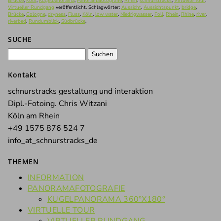
Brücke
,
Köln
,
Kugelpanorama
,
Panoramafotografie
,
Rhein
,
schnurstracks
,
Virtuelle Tour
,
Virtueller Rundgang
veröffentlicht. Schlagwörter:
Aussicht
,
Aussichtspunkt
,
bridge
,
Brücke
,
Cologne
,
dryness
,
Fluss
,
Köln
,
low water
,
Niedrigwasser
,
Poll
,
Rhein
,
Rhine
,
river
,
riverbed
,
Rundumblick
,
Südbrücke
.
SUCHE
Suchen
nach:
Kontakt
schnurstracks gestaltung und interaktion
Dipl.-Fotoing. Chris Witzani
Köln am Rhein
+49 1575 876 524 7
info_at_schnurstracks_de
THEMEN
INFORMATION
PANORAMAFOTOGRAFIE
KUGELPANORAMA 360°X180°
VIRTUELLE TOUR