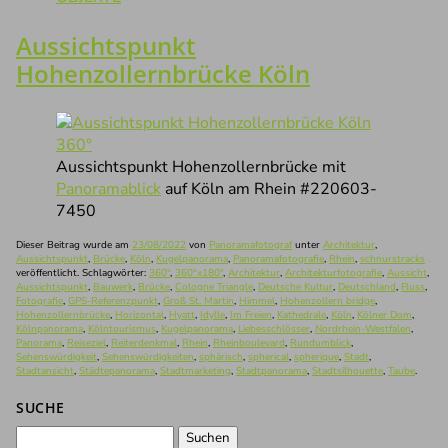
Aussichtspunkt
Hohenzollernbrücke Köln
Aussichtspunkt Hohenzollernbrücke mit
Panoramablick
auf Köln am Rhein #220603-
7450
Dieser Beitrag wurde am
23/08/2022
von
Panoramafotograf
unter
Architektur
,
Aussichtspunkt
,
Brücke
,
Köln
,
Kugelpanorama
,
Panoramafotografie
,
Rhein
,
schnurstracks
veröffentlicht. Schlagwörter:
360°
,
360°x180°
,
Architektur
,
Architekturfotografie
,
Aussicht
,
Aussichtspunkt
,
Bauwerk
,
Brücke
,
Cologne Triangle
,
Deutsche Kultur
,
Deutschland
,
Fluss
,
Fotografie
,
GPS-Referenzpunkt
,
Groß St. Martin
,
Himmel
,
Hohenzollern bridge
,
Hohenzollernbrücke
,
Horizontal
,
Hyatt
,
Idylle
,
Im Freien
,
Kathedrale
,
Köln
,
Kölner Dom
,
Kölnpanorama
,
Kölntourismus
,
Kugelpanorama
,
Liebesschlösser
,
Nordrhein-Westfalen
,
Panorama
,
Reiseziel
,
Reiterdenkmal
,
Rhein
,
Rheinboulevard
,
Rundumblick
,
Sehenswürdigkeit
,
Sehenswürdigkeiten
,
sphärisch
,
spherical
,
spherique
,
Stadt
,
Stadtansicht
,
Städtepanorama
,
Stadtmarketing
,
Stadtpanorama
,
Stadtsilhouette
,
Taube
.
SUCHE
Suchen