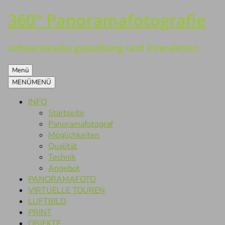
360° Panoramafotografie
Zum
Inhalt
springen
schnurstracks gestaltung und interaktion
Menü
MENÜ
MENÜ
INFO
Startseite
Panoramafotograf
Möglichkeiten
Qualität
Technik
Angebot
PANORAMAFOTO
VIRTUELLE TOUREN
LUFTBILD
PRINT
OBJEKTE