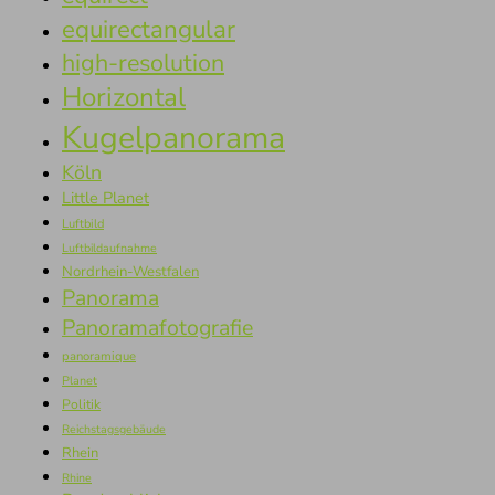
equirectangular
high-resolution
Horizontal
Kugelpanorama
Köln
Little Planet
Luftbild
Luftbildaufnahme
Nordrhein-Westfalen
Panorama
Panoramafotografie
panoramique
Planet
Politik
Reichstagsgebäude
Rhein
Rhine