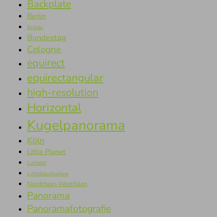
Backplate
Berlin
Brücke
Bundestag
Cologne
equirect
equirectangular
high-resolution
Horizontal
Kugelpanorama
Köln
Little Planet
Luftbild
Luftbildaufnahme
Nordrhein-Westfalen
Panorama
Panoramafotografie