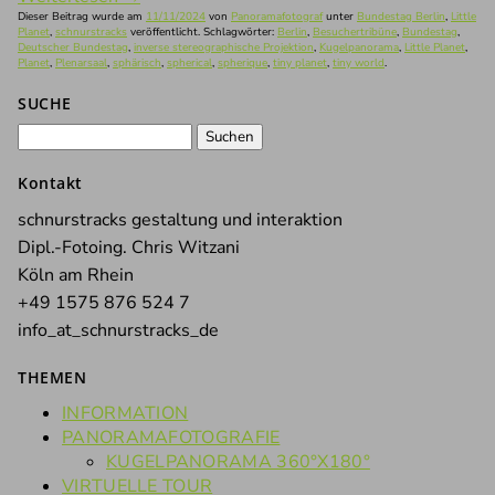
Dieser Beitrag wurde am
11/11/2024
von
Panoramafotograf
unter
Bundestag Berlin
,
Little
Planet
,
schnurstracks
veröffentlicht. Schlagwörter:
Berlin
,
Besuchertribüne
,
Bundestag
,
Deutscher Bundestag
,
inverse stereographische Projektion
,
Kugelpanorama
,
Little Planet
,
Planet
,
Plenarsaal
,
sphärisch
,
spherical
,
spherique
,
tiny planet
,
tiny world
.
SUCHE
Suchen
nach:
Kontakt
schnurstracks gestaltung und interaktion
Dipl.-Fotoing. Chris Witzani
Köln am Rhein
+49 1575 876 524 7
info_at_schnurstracks_de
THEMEN
INFORMATION
PANORAMAFOTOGRAFIE
KUGELPANORAMA 360°X180°
VIRTUELLE TOUR