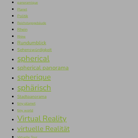
panoramique
Planet
Politik
Reichstagsgebäude
Rhein
Rhine
Rundumblick
Sehenswürdigkeit
spherical
spherical panorama
spherique
sphärisch
Stadtpanorama
tiny planet
tiny world
Virtual Reality
virtuelle Realität
Virtuelle Tour