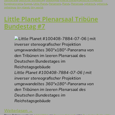
Demokratie
,
Deutscher Bundestag
,
Glaskuppel
,
inverse stereographische Projektion
,
Kugelpanorama
,
Kuppel
,
Little Planet
,
Parlament
,
Planet
,
Plenarsaal
,
sphärisch
,
spherical
,
spherique
,
tiny planet
,
tiny world
.
Little Planet Plenarsaal Tribüne
Bundestag #7
Little Planet #100408-7884-07-06 | mit
inverser stereografischer Projektion
umgewandeltes 360°x180°-Panorama von
den Tribünen im leeren Plenarsaal des
Deutschen Bundestages im
Reichstagsgebäude
Weiterlesen
→