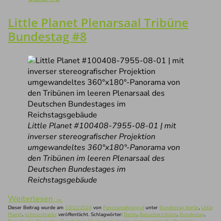
Little Planet Plenarsaal Tribüne
Bundestag #8
Little Planet #100408-7955-08-01 | mit
inverser stereografischer Projektion
umgewandeltes 360°x180°-Panorama von
den Tribünen im leeren Plenarsaal des
Deutschen Bundestages im
Reichstagsgebäude
Weiterlesen
→
Dieser Beitrag wurde am
13/11/2024
von
Panoramafotograf
unter
Bundestag Berlin
,
Little
Planet
,
schnurstracks
veröffentlicht. Schlagwörter:
Berlin
,
Besuchertribüne
,
Bundestag
,