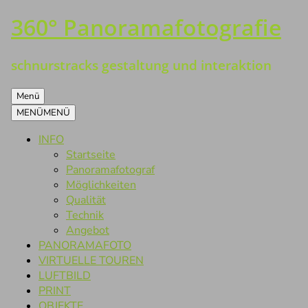
360° Panoramafotografie
Zum
Inhalt
springen
schnurstracks gestaltung und interaktion
Menü
MENÜ
MENÜ
INFO
Startseite
Panoramafotograf
Möglichkeiten
Qualität
Technik
Angebot
PANORAMAFOTO
VIRTUELLE TOUREN
LUFTBILD
PRINT
OBJEKTE