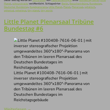
Dieser Beitrag wurde am
12/11/2024
von
Panoramafotograf
unter
Bundestag Berlin
,
Little
Planet
,
schnurstracks
veröffentlicht. Schlagwörter:
Berlin
,
Besuchertribüne
,
Bundestag
,
Deutscher Bundestag
,
Kugelpanorama
,
Little Planet
,
Planet
,
Plenarsaal
,
sphärisch
,
spherical
,
spherique
,
tiny planet
,
tiny world
.
Little Planet Plenarsaal Tribüne
Bundestag #6
Little Planet #100408-7616-06-01 | mit
inverser stereografischer Projektion
umgewandeltes 360°x180°-Panorama von
den Tribünen im leeren Plenarsaal des
Deutschen Bundestages im
Reichstagsgebäude
Weiterlesen
→