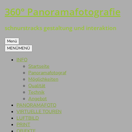
360° Panoramafotografie
Zum
Inhalt
springen
schnurstracks gestaltung und interaktion
Menü
MENÜ
MENÜ
INFO
Startseite
Panoramafotograf
Möglichkeiten
Qualität
Technik
Angebot
PANORAMAFOTO
VIRTUELLE TOUREN
LUFTBILD
PRINT
OBJEKTE