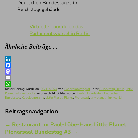
Deutschen Bundestages im
Reichstagsgebäude
Virtuelle Tour durch das
Parlamentsviertel in Berlin
Ähnliche Beiträge …
LinkedIn
Facebook
Mastodon
Email
WhatsApp
Dieser Beitrag wurde am
08/11/2024
von
Panoramafotograf
unter
Bundestag Berlin
,
Little
Planet
,
schnurstracks
veröffentlicht. Schlagwörter:
Berlin
,
Bundestag
,
Deutscher
Bundestag
,
Kugelpanorama
,
Little Planet
,
Planet
,
Plenarsaal
,
tiny planet
,
tiny world
.
Beitragsnavigation
←
Restaurant im Paul-Löbe-Haus
Little Planet
Plenarsaal Bundestag #3
→