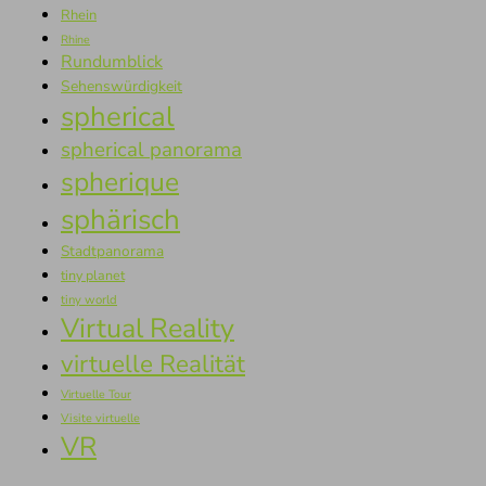
Rhein
Rhine
Rundumblick
Sehenswürdigkeit
spherical
spherical panorama
spherique
sphärisch
Stadtpanorama
tiny planet
tiny world
Virtual Reality
virtuelle Realität
Virtuelle Tour
Visite virtuelle
VR