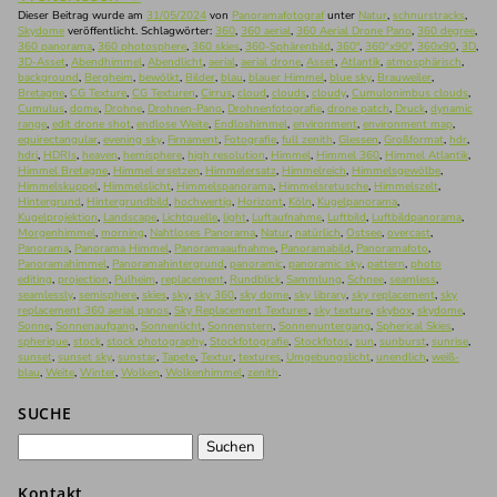
Dieser Beitrag wurde am
31/05/2024
von
Panoramafotograf
unter
Natur
,
schnurstracks
,
Skydome
veröffentlicht. Schlagwörter:
360
,
360 aerial
,
360 Aerial Drone Pano
,
360 degree
,
360 panorama
,
360 photosphere
,
360 skies
,
360-Sphärenbild
,
360°
,
360°x90°
,
360x90
,
3D
,
3D-Asset
,
Abendhimmel
,
Abendlicht
,
aerial
,
aerial drone
,
Asset
,
Atlantik
,
atmosphärisch
,
background
,
Bergheim
,
bewölkt
,
Bilder
,
blau
,
blauer Himmel
,
blue sky
,
Brauweiler
,
Bretagne
,
CG Texture
,
CG Texturen
,
Cirrus
,
cloud
,
clouds
,
cloudy
,
Cumulonimbus clouds
,
Cumulus
,
dome
,
Drohne
,
Drohnen-Pano
,
Drohnenfotografie
,
drone patch
,
Druck
,
dynamic
range
,
edit drone shot
,
endlose Weite
,
Endloshimmel
,
environment
,
environment map
,
equirectangular
,
evening sky
,
Firnament
,
Fotografie
,
full zenith
,
Glessen
,
Großformat
,
hdr
,
hdri
,
HDRIs
,
heaven
,
hemisphere
,
high resolution
,
Himmel
,
Himmel 360
,
Himmel Atlantik
,
Himmel Bretagne
,
Himmel ersetzen
,
Himmelersatz
,
Himmelreich
,
Himmelsgewölbe
,
Himmelskuppel
,
Himmelslicht
,
Himmelspanorama
,
Himmelsretusche
,
Himmelszelt
,
Hintergrund
,
Hintergrundbild
,
hochwertig
,
Horizont
,
Köln
,
Kugelpanorama
,
Kugelprojektion
,
Landscape
,
Lichtquelle
,
light
,
Luftaufnahme
,
Luftbild
,
Luftbildpanorama
,
Morgenhimmel
,
morning
,
Nahtloses Panorama
,
Natur
,
natürlich
,
Ostsee
,
overcast
,
Panorama
,
Panorama Himmel
,
Panoramaaufnahme
,
Panoramabild
,
Panoramafoto
,
Panoramahimmel
,
Panoramahintergrund
,
panoramic
,
panoramic sky
,
pattern
,
photo
editing
,
projection
,
Pulheim
,
replacement
,
Rundblick
,
Sammlung
,
Schnee
,
seamless
,
seamlessly
,
semisphere
,
skies
,
sky
,
sky 360
,
sky dome
,
sky library
,
sky replacement
,
sky
replacement 360 aerial panos
,
Sky Replacement Textures
,
sky texture
,
skybox
,
skydome
,
Sonne
,
Sonnenaufgang
,
Sonnenlicht
,
Sonnenstern
,
Sonnenuntergang
,
Spherical Skies
,
spherique
,
stock
,
stock photography
,
Stockfotografie
,
Stockfotos
,
sun
,
sunburst
,
sunrise
,
sunset
,
sunset sky
,
sunstar
,
Tapete
,
Textur
,
textures
,
Umgebungslicht
,
unendlich
,
weiß-
blau
,
Weite
,
Winter
,
Wolken
,
Wolkenhimmel
,
zenith
.
SUCHE
Suchen
nach:
Kontakt