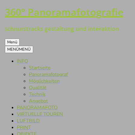
360° Panoramafotografie
Zum
Inhalt
springen
schnurstracks gestaltung und interaktion
Menü
MENÜ
MENÜ
INFO
Startseite
Panoramafotograf
Möglichkeiten
Qualität
Technik
Angebot
PANORAMAFOTO
VIRTUELLE TOUREN
LUFTBILD
PRINT
OBJEKTE