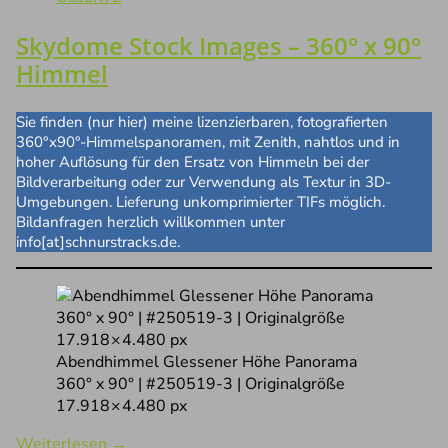
Skydome Stock Images – 360° x 90°
Himmel
Sie finden (nur hier) meine lizenzierbaren, fotografierten
360°x90°-Himmelspanoramen, mit Zenith, nahtlos und in
hoher Auflösung für den Ersatz von Himmeln bei der
Bildverarbeitung oder zur Verwendung als Textur in 3D-
Umgebungen. Lieferung unkomprimierter TIFs möglich.
Bildanfragen herzlich willkommen unter
info[at]schnurstracks.de.
Abendhimmel Glessener Höhe Panorama
360° x 90° | #250519-3 | Originalgröße
17.918 × 4.480 px
Weiterlesen
→