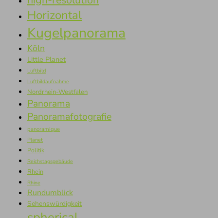
high-resolution
Horizontal
Kugelpanorama
Köln
Little Planet
Luftbild
Luftbildaufnahme
Nordrhein-Westfalen
Panorama
Panoramafotografie
panoramique
Planet
Politik
Reichstagsgebäude
Rhein
Rhine
Rundumblick
Sehenswürdigkeit
spherical