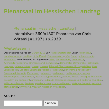
Plenarsaal im Hessischen Landtag
Plenarsaal im Hessischen Landtag
|
interaktives 360°x180°-Panorama von Chris
Witzani | #1197 |
10.2019
Weiterlesen
→
Dieser Beitrag wurde am
30/10/2019
von
Panoramafotograf
unter
Architektur
,
Kugelpanorama
,
Landtag
,
Little Planet
,
Panoramafotografie
,
Raum
,
schnurstracks
,
Wiesbaden
veröffentlicht. Schlagwörter:
360°
,
Abgeordnete
,
Architektur
,
Architekturfotografie
,
bâtiment rond
,
democracy
,
démocratie
,
Demokratie
,
Fraktionen
,
groupes parlementaires
,
Hesse
,
Hessen
,
Himmel über Hessen. Licht-gestalten
,
Kreis
,
Landespolitik
,
Landtag
,
Landtagspräsident
,
Panorama
,
panorama photography
,
Panoramafotografie
,
Parlament
,
parlement
,
parliament
,
parliamentary groups
,
Photographie panoramique
,
Plenarsaal
,
plenary hall
,
politics
,
Politik
,
politique
,
Präsidium
,
président du parlement
,
presidium
,
Redepult
,
Regierungsbank
,
round building
,
Rundbau
,
salle des séances plénières
,
speaker's desk
,
state parliament
,
state parliament president
,
state politics
,
tiny world
,
Vollrath Kutscher
,
Wiesbaden
.
SUCHE
Suchen
nach: