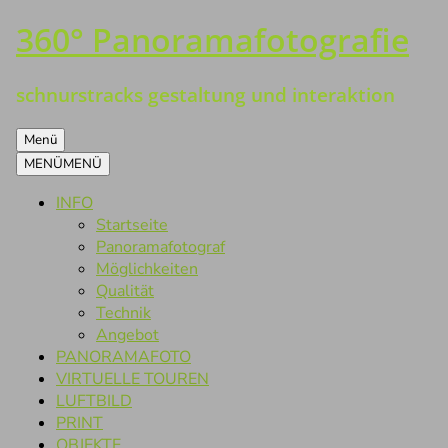
360° Panoramafotografie
Zum
Inhalt
springen
schnurstracks gestaltung und interaktion
Menü
MENÜ
MENÜ
INFO
Startseite
Panoramafotograf
Möglichkeiten
Qualität
Technik
Angebot
PANORAMAFOTO
VIRTUELLE TOUREN
LUFTBILD
PRINT
OBJEKTE