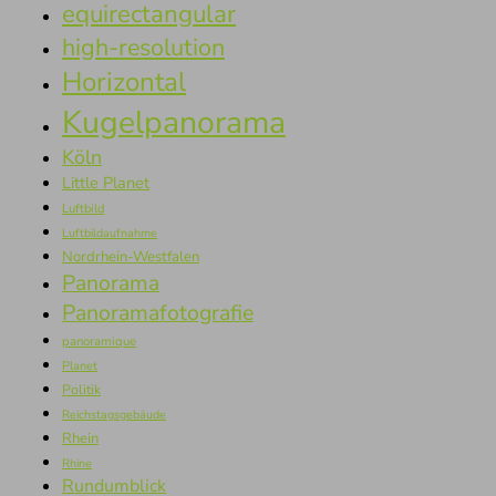
equirectangular
high-resolution
Horizontal
Kugelpanorama
Köln
Little Planet
Luftbild
Luftbildaufnahme
Nordrhein-Westfalen
Panorama
Panoramafotografie
panoramique
Planet
Politik
Reichstagsgebäude
Rhein
Rhine
Rundumblick