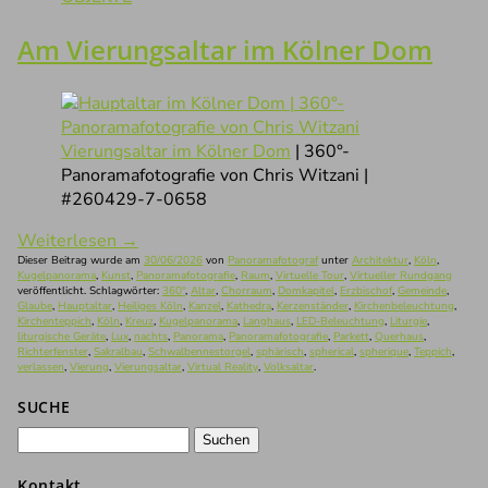
Am Vierungsaltar im Kölner Dom
Vierungsaltar im Kölner Dom
| 360°-
Panoramafotografie von Chris Witzani |
#260429-7-0658
Weiterlesen
→
Dieser Beitrag wurde am
30/06/2026
von
Panoramafotograf
unter
Architektur
,
Köln
,
Kugelpanorama
,
Kunst
,
Panoramafotografie
,
Raum
,
Virtuelle Tour
,
Virtueller Rundgang
veröffentlicht. Schlagwörter:
360°
,
Altar
,
Chorraum
,
Domkapitel
,
Erzbischof
,
Gemeinde
,
Glaube
,
Hauptaltar
,
Heiliges Köln
,
Kanzel
,
Kathedra
,
Kerzenständer
,
Kirchenbeleuchtung
,
Kirchenteppich
,
Köln
,
Kreuz
,
Kugelpanorama
,
Langhaus
,
LED-Beleuchtung
,
Liturgie
,
liturgische Geräte
,
Lux
,
nachts
,
Panorama
,
Panoramafotografie
,
Parkett
,
Querhaus
,
Richterfenster
,
Sakralbau
,
Schwalbennestorgel
,
sphärisch
,
spherical
,
spherique
,
Teppich
,
verlassen
,
Vierung
,
Vierungsaltar
,
Virtual Reality
,
Volksaltar
.
SUCHE
Suchen
nach:
Kontakt