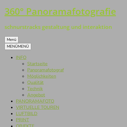
360° Panoramafotografie
Zum
Inhalt
springen
schnurstracks gestaltung und interaktion
Menü
MENÜ
MENÜ
INFO
Startseite
Panoramafotograf
Möglichkeiten
Qualität
Technik
Angebot
PANORAMAFOTO
VIRTUELLE TOUREN
LUFTBILD
PRINT
OBJEKTE