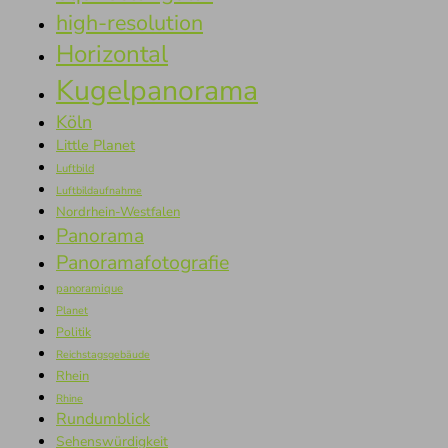
high-resolution
Horizontal
Kugelpanorama
Köln
Little Planet
Luftbild
Luftbildaufnahme
Nordrhein-Westfalen
Panorama
Panoramafotografie
panoramique
Planet
Politik
Reichstagsgebäude
Rhein
Rhine
Rundumblick
Sehenswürdigkeit