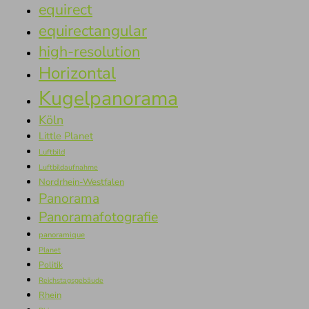
equirect
equirectangular
high-resolution
Horizontal
Kugelpanorama
Köln
Little Planet
Luftbild
Luftbildaufnahme
Nordrhein-Westfalen
Panorama
Panoramafotografie
panoramique
Planet
Politik
Reichstagsgebäude
Rhein