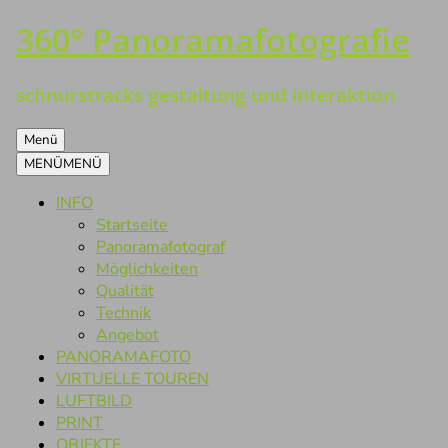
360° Panoramafotografie
Zum
Inhalt
springen
schnurstracks gestaltung und interaktion
Menü
MENÜ
MENÜ
INFO
Startseite
Panoramafotograf
Möglichkeiten
Qualität
Technik
Angebot
PANORAMAFOTO
VIRTUELLE TOUREN
LUFTBILD
PRINT
OBJEKTE