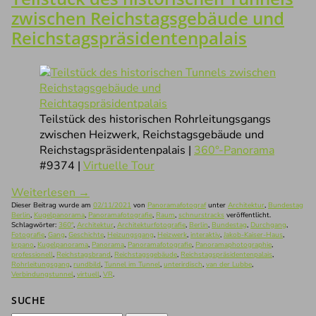
zwischen Reichstagsgebäude und
Reichstagspräsidentenpalais
Teilstück des historischen Rohrleitungsgangs
zwischen Heizwerk, Reichstagsgebäude und
Reichstagspräsidentenpalais |
360°-Panorama
#9374 |
Virtuelle Tour
Weiterlesen
→
Dieser Beitrag wurde am
02/11/2021
von
Panoramafotograf
unter
Architektur
,
Bundestag
Berlin
,
Kugelpanorama
,
Panoramafotografie
,
Raum
,
schnurstracks
veröffentlicht.
Schlagwörter:
360°
,
Architektur
,
Architekturfotografie
,
Berlin
,
Bundestag
,
Durchgang
,
Fotografie
,
Gang
,
Geschichte
,
Heizungsgang
,
Heizwerk
,
interaktiv
,
Jakob-Kaiser-Haus
,
krpano
,
Kugelpanorama
,
Panorama
,
Panoramafotografie
,
Panoramaphotographie
,
professionell
,
Reichstagsbrand
,
Reichstagsgebäude
,
Reichstagspräsidentenpalais
,
Rohrleitungsgang
,
rundbild
,
Tunnel im Tunnel
,
unterirdisch
,
van der Lubbe
,
Verbindungstunnel
,
virtuell
,
VR
.
SUCHE