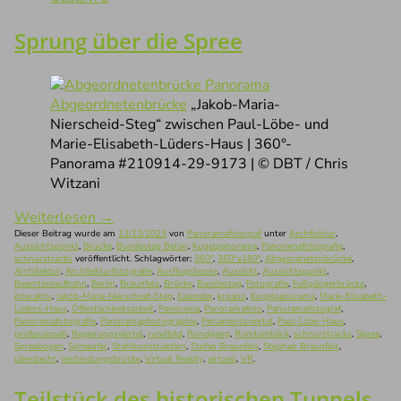
Sprung über die Spree
Abgeordnetenbrücke
„Jakob-Maria-
Nierscheid-Steg“ zwischen Paul-Löbe- und
Marie-Elisabeth-Lüders-Haus | 360°-
Panorama #210914-29-9173 | © DBT / Chris
Witzani
Weiterlesen
→
Dieser Beitrag wurde am
13/12/2023
von
Panoramafotograf
unter
Architektur
,
Aussichtspunkt
,
Brücke
,
Bundestag Berlin
,
Kugelpanorama
,
Panoramafotografie
,
schnurstracks
veröffentlicht. Schlagwörter:
360°
,
360°x180°
,
Abgeordnetenbrücke
,
Architektur
,
Architekturfotografie
,
Ausflugsboote
,
Aussicht
,
Aussichtspunkt
,
Beamtenlaufbahn
,
Berlin
,
Braunfels
,
Brücke
,
Bundestag
,
Fotografie
,
Fußgängerbrücke
,
interaktiv
,
Jakob-Maria-Nierscheid-Steg
,
Kalender
,
krpano
,
Kugelpanorama
,
Marie-Elisabeth-
Lüders-Haus
,
Öffentlichkeitsarbeit
,
Panorama
,
Panoramafoto
,
Panoramafotograf
,
Panoramafotografie
,
Panoramaphotographie
,
Parlamentsviertel
,
Paul-Löbe-Haus
,
professionell
,
Regierungsviertel
,
rundbild
,
Rundgang
,
Rundumblick
,
schnurstracks
,
Spree
,
Spreebogen
,
Spreeufer
,
Stahlkonstruktion
,
Stefan Braunfels
,
Stephan Braunfels
,
überdacht
,
Verbindungsbrücke
,
Virtual Reality
,
virtuell
,
VR
.
Teilstück des historischen Tunnels