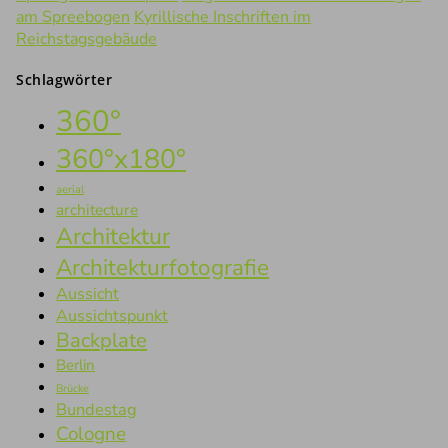
am Spreebogen
Kyrillische Inschriften im
Reichstagsgebäude
Schlagwörter
360°
360°x180°
aerial
architecture
Architektur
Architekturfotografie
Aussicht
Aussichtspunkt
Backplate
Berlin
Brücke
Bundestag
Cologne