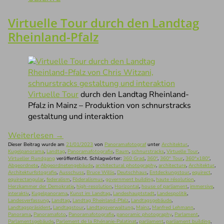
Virtuelle Tour durch den Landtag
Rheinland-Pfalz
Virtuelle Tour
durch den Landtag Rheinland-
Pfalz in Mainz – Produktion von schnurstracks
gestaltung und interaktion
Weiterlesen
→
Dieser Beitrag wurde am
21/01/2023
von
Panoramafotograf
unter
Architektur
,
Kugelpanorama
,
Landtag
,
Panoramafotografie
,
Raum
,
schnurstracks
,
Virtuelle Tour
,
Virtueller Rundgang
veröffentlicht. Schlagwörter:
360 Grad
,
360°
,
360° Tour
,
360°x180°
,
Abgeordnete
,
Abgeordnetengebäude
,
architectural photography
,
architecture
,
Architektur
,
Architekturfotografie
,
Ausschuss
,
Bruce Willis
,
Deutschhaus
,
Entdeckungstour
,
equirect
,
equirectangular
,
federalism
,
Föderalismus
,
government building
,
haute résolution
,
Herzkammer der Demokratie
,
high-resolution
,
Horizontal
,
house of parliament
,
immersive
,
interaktiv
,
Kugelpanorama
,
Kunst im Landtag
,
Landeshauptstadt
,
Landespolitik
,
Landesverfassung
,
Landtag
,
Landtag Rheinland-Pfalz
,
Landtagsgebäude
,
Landtagspräsident
,
Landtagstour
,
Landtagsverwaltung
,
Mainz
,
Manfred Lehmann
,
Panorama
,
Panoramafoto
,
Panoramafotografie
,
panoramic photography
,
Parlament
,
Parlamentsgebäude
,
Parlement de la Rhénanie-Palatinat
,
parliament
,
parliament building
,