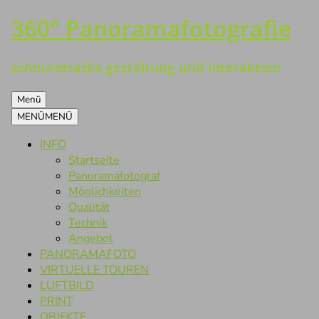
360° Panoramafotografie
Zum
Inhalt
springen
schnurstracks gestaltung und interaktion
Menü
MENÜ
MENÜ
INFO
Startseite
Panoramafotograf
Möglichkeiten
Qualität
Technik
Angebot
PANORAMAFOTO
VIRTUELLE TOUREN
LUFTBILD
PRINT
OBJEKTE