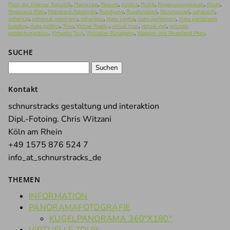
Platz der Mainzer Republik
,
Plenarsaal
,
Plenum
,
politics
,
Politik
,
Regierungsgebäude
,
Rhein
,
Rheinland-Pfalz
,
Rhineland-Palatinate
,
Rundgang
,
Rundumblick
,
Sitzungssaal
,
sphärisch
,
spherical
,
spherical panorama
,
spherique
,
state capital
,
state parliament
,
state parliament
building
,
state politics
,
Tour
,
Virtual Reality
,
virtual tour
,
virtual visit
,
virtuelle
entdeckungstour
,
Virtuelle Tour
,
Virtueller Rundgang
,
Wappen von Rheinland-Pfalz
.
SUCHE
Suchen
nach:
Kontakt
schnurstracks gestaltung und interaktion
Dipl.-Fotoing. Chris Witzani
Köln am Rhein
+49 1575 876 524 7
info_at_schnurstracks_de
THEMEN
INFORMATION
PANORAMAFOTOGRAFIE
KUGELPANORAMA 360°X180°