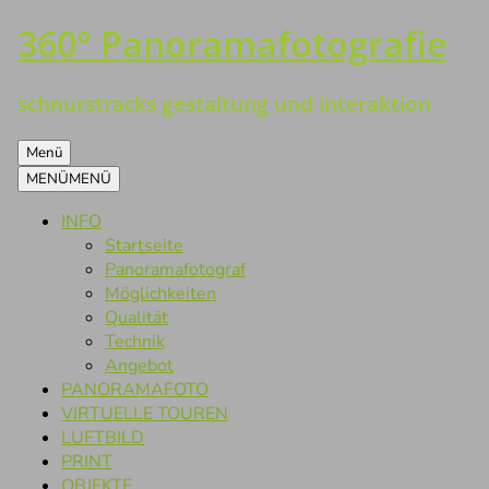
360° Panoramafotografie
Zum
Inhalt
springen
schnurstracks gestaltung und interaktion
Menü
MENÜ
MENÜ
INFO
Startseite
Panoramafotograf
Möglichkeiten
Qualität
Technik
Angebot
PANORAMAFOTO
VIRTUELLE TOUREN
LUFTBILD
PRINT
OBJEKTE