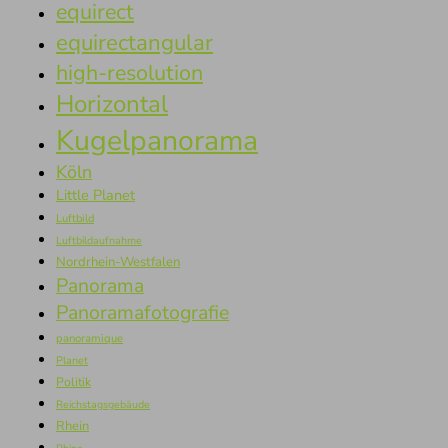
equirect
equirectangular
high-resolution
Horizontal
Kugelpanorama
Köln
Little Planet
Luftbild
Luftbildaufnahme
Nordrhein-Westfalen
Panorama
Panoramafotografie
panoramique
Planet
Politik
Reichstagsgebäude
Rhein