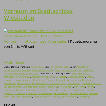
Vorraum im Stadtschloss
Wiesbaden
Vorraum im Stadtschloss Wiesbaden
| Kugelpanorama
von Chris Witzani
Weiterlesen
→
Dieser Beitrag wurde am
08/06/2016
von
Panoramafotograf
unter
Architektur
,
Kugelpanorama
,
Landtag
,
Panoramafotografie
,
Raum
,
schnurstracks
,
Virtuelle Tour
,
Virtueller Rundgang
,
Wiesbaden
veröffentlicht. Schlagwörter:
360°
,
360°x180°
,
architecture
,
Architektur
,
Architekturfotografie
,
Backplate
,
Eingangsbereich
,
Entrée
,
equirect
,
equirectangular
,
Halle für den Dienst
,
Hessen
,
high-resolution
,
Horizontal
,
Kachelöfen
,
Kronleuchter
,
Kugelpanorama
,
Lahn-Marmor
,
Lahnmarmor
,
Landeshauptstadt
,
Landesparlament
,
Landespolitik
,
Landesregierung
,
Meta Quest 3
,
Panorama
,
Parkett
,
Parlament
,
Parlamentsgebäude
,
Politik
,
repräsentieren
,
roter Teppich
,
Schlosspforte
,
sphärisch
,
spherical
,
spherique
,
Stadtschloss
,
Virtual Reality
,
virtuelle Realität
,
Virtuelle
Tour
,
Virtueller Rundgang
,
Visite virtuelle
,
Vorraum
,
VR
,
Wiesbaden
,
Windfang
.
SUCHE