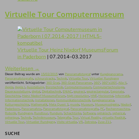
Virtuelle Tour Computermuseum
Virtuelle Tour Heinz Nixdorf MuseumsForum
in Paderborn
| 07.2014–03.2017
Weiterlesen
→
Dieser Beitrag wurde am
15/02/2015
von
Panoramafotograf
unter
Kugelpanorama
,
Panoramafotografie
,
schnurstracks
,
Technik
,
Virtuelle Tour
,
Virtueller Rundgang
veröffentlicht. Schlagwörter:
360 Grad
,
360-Grad-Panoramen
,
360°
,
360°x180°
,
Alle II
,
Apple
,
Apple I
,
Ausstellung
,
Bürotechnik
,
Computermuseum
,
Computertechnologie
,
Dauerausstellung
,
digital
,
Digitaltechnik
,
ENIAC
,
equirect
,
equirectangular
,
Exponate
,
Geschichte
,
Heinz Nixdorf MuseumsForum
,
high-resolution
,
HNF
,
Horizontal
,
Informatik
,
Informationstechnik
,
Installationen
,
Kommunikationstechnik
,
Kugelpanorama
,
Kulturgeschichte
,
Mathematik
,
Meta Quest 3
,
musée
,
Museum
,
Museumsobjekte
,
Nixdorf
,
Paderborn
,
Panoramafoto
,
Panoramafotograf
,
Panoramafotografie
,
PC
,
Rechenmaschine
,
Robotik
,
Rundgang
,
Rundtour
,
Rundum
,
Schachtürke
,
Software
,
sphärisch
,
spherical
,
spherique
,
Technik
,
Technikmuseum
,
Telegrafie
,
Tour
,
Virtual Reality
,
virtuelle Realität
,
Virtuelle Tour
,
Virtueller Rundgang
,
Visite virtuelle
,
VR
,
Zeitreise
,
Zuse Z11
.
SUCHE