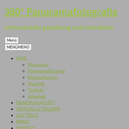
360° Panoramafotografie
Zum
Inhalt
springen
schnurstracks gestaltung und interaktion
Menü
MENÜ
MENÜ
INFO
Startseite
Panoramafotograf
Möglichkeiten
Qualität
Technik
Angebot
PANORAMAFOTO
VIRTUELLE TOUREN
LUFTBILD
PRINT
OBJEKTE