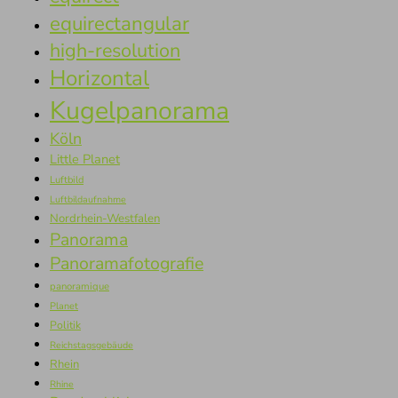
equirectangular
high-resolution
Horizontal
Kugelpanorama
Köln
Little Planet
Luftbild
Luftbildaufnahme
Nordrhein-Westfalen
Panorama
Panoramafotografie
panoramique
Planet
Politik
Reichstagsgebäude
Rhein
Rhine