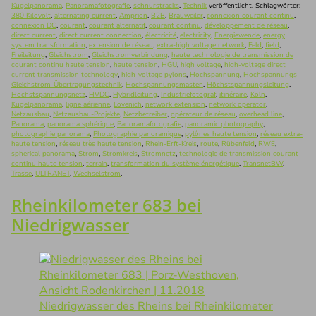
Kugelpanorama
,
Panoramafotografie
,
schnurstracks
,
Technik
veröffentlicht. Schlagwörter:
380 Kilovolt
,
alternating current
,
Amprion
,
B2B
,
Brauweiler
,
connexion courant continu
,
connexion DC
,
courant
,
courant alternatif
,
courant continu
,
développement de réseau
,
direct current
,
direct current connection
,
électricité
,
electricity
,
Energiewende
,
energy
system transformation
,
extension de réseau
,
extra-high voltage network
,
Feld
,
field
,
Freileitung
,
Gleichstrom
,
Gleichstromverbindung
,
haute technologie de transmission de
courant continu haute tension
,
haute tension
,
HGÜ
,
high voltage
,
high-voltage direct
current transmission technology
,
high-voltage pylons
,
Hochspannung
,
Hochspannungs-
Gleichstrom-Übertragungstechnik
,
Hochspannungsmasten
,
Höchstspannungsleitung
,
Höchstspannungsnetz
,
HVDC
,
Hybridleitung
,
Industriefotograf
,
itinéraire
,
Köln
,
Kugelpanorama
,
ligne aérienne
,
Lövenich
,
network extension
,
network operator
,
Netzausbau
,
Netzausbau-Projekte
,
Netzbetreiber
,
opérateur de réseau
,
overhead line
,
Panorama
,
panorama sphérique
,
Panoramafotografie
,
panoramic photography
,
photographie panorama
,
Photographie panoramique
,
pylônes haute tension
,
réseau extra-
haute tension
,
réseau très haute tension
,
Rhein-Erft-Kreis
,
route
,
Rübenfeld
,
RWE
,
spherical panorama
,
Strom
,
Stromkreis
,
Stromnetz
,
technologie de transmission courant
continu haute tension
,
terrain
,
transformation du système énergétique
,
TransnetBW
,
Trasse
,
ULTRANET
,
Wechselstrom
.
Rheinkilometer 683 bei
Niedrigwasser
Niedrigwasser des Rheins bei Rheinkilometer