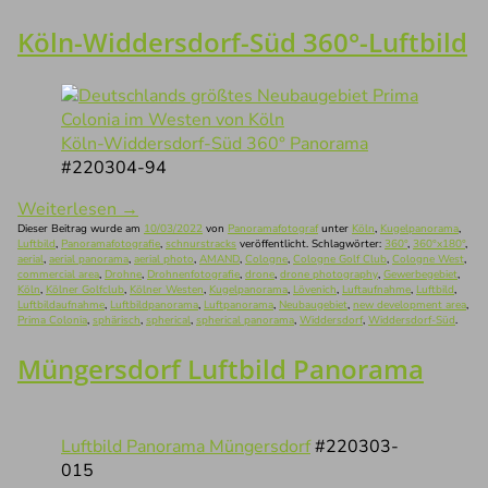
Köln-Widdersdorf-Süd 360°-Luftbild
Köln-Widdersdorf-Süd 360° Panorama
#220304-94
Weiterlesen
→
Dieser Beitrag wurde am
10/03/2022
von
Panoramafotograf
unter
Köln
,
Kugelpanorama
,
Luftbild
,
Panoramafotografie
,
schnurstracks
veröffentlicht. Schlagwörter:
360°
,
360°x180°
,
aerial
,
aerial panorama
,
aerial photo
,
AMAND
,
Cologne
,
Cologne Golf Club
,
Cologne West
,
commercial area
,
Drohne
,
Drohnenfotografie
,
drone
,
drone photography
,
Gewerbegebiet
,
Köln
,
Kölner Golfclub
,
Kölner Westen
,
Kugelpanorama
,
Lövenich
,
Luftaufnahme
,
Luftbild
,
Luftbildaufnahme
,
Luftbildpanorama
,
Luftpanorama
,
Neubaugebiet
,
new development area
,
Prima Colonia
,
sphärisch
,
spherical
,
spherical panorama
,
Widdersdorf
,
Widdersdorf-Süd
.
Müngersdorf Luftbild Panorama
Luftbild Panorama Müngersdorf
#220303-
015