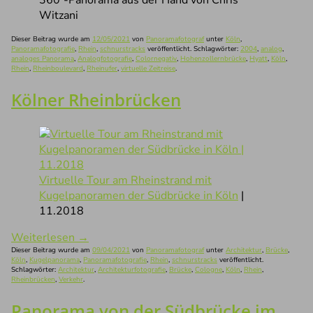
Witzani
Dieser Beitrag wurde am
12/05/2021
von
Panoramafotograf
unter
Köln
,
Panoramafotografie
,
Rhein
,
schnurstracks
veröffentlicht. Schlagwörter:
2004
,
analog
,
analoges Panorama
,
Analogfotografie
,
Colornegativ
,
Hohenzollernbrücke
,
Hyatt
,
Köln
,
Rhein
,
Rheinboulevard
,
Rheinufer
,
virtuelle Zeitreise
.
Kölner Rheinbrücken
Virtuelle Tour am Rheinstrand mit
Kugelpanoramen der Südbrücke in Köln
|
11.2018
Weiterlesen
→
Dieser Beitrag wurde am
09/04/2021
von
Panoramafotograf
unter
Architektur
,
Brücke
,
Köln
,
Kugelpanorama
,
Panoramafotografie
,
Rhein
,
schnurstracks
veröffentlicht.
Schlagwörter:
Architektur
,
Architekturfotografie
,
Brücke
,
Cologne
,
Köln
,
Rhein
,
Rheinbrücken
,
Verkehr
.
Panorama von der Südbrücke im