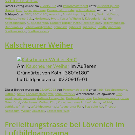
Weiterlesen
→
Dieser Beitrag wurde am
23/09/2022
von
Panoramafotograf
unter
Aussichtspunkt
,
Brücke
,
Köln
,
Kugelpanorama
,
Panoramafotografie
,
schnurstracks
veröffentlicht.
Schlagwörter:
360°
,
360°x180°
,
Aussicht
,
Aussichtspunkt
,
Brücke
,
Denkmal
,
Deutz
,
Hohenzollernbrücke
,
Horizontal
,
Hyatt
,
Kaiser Wilhelm I.
,
Kaiserdenkmal
,
Köln
,
Kölntourismus
,
Kugelpanorama
,
Norbert-Burger-Platz
,
Reiterdenkmal
,
Reiterstandbild
,
Rundumblick
,
Sehenswürdigkeiten
,
sphärisch
,
spherical
,
spherique
,
Städtepanorama
,
Stadtmarketing
,
Stadtpanorama
.
Kalscheurer Weiher
Am
Kalscheurer Weiher
im Äußeren
Grüngürtel von Köln | 360°x180°
Luftbildpanorama | #220915-01
Dieser Beitrag wurde am
23/09/2022
von
Panoramafotograf
unter
Köln
,
Kugelpanorama
,
Luftbild
,
Natur
,
Panoramafotografie
,
schnurstracks
veröffentlicht. Schlagwörter:
360°
,
aerial
,
aerial panorama
,
Äußerer Grüngürtel
,
Drohnenfotografie
,
Drohnenpanorama
,
drone
,
Grüngürtel
,
Kalscheurer Weiher
,
Köln
,
Kugelpanorama
,
Luftaufnahme
,
Luftbild
,
Luftbildaufnahme
,
Luftbildpanorama
,
Luftpanorama
,
Park
,
See
,
spherical
,
Theodor
Nussbaum
,
Weiher
,
Zollstock
,
Zollstocker Weg
.
Freileitungstrasse bei Lövenich im
Luftbildpanorama