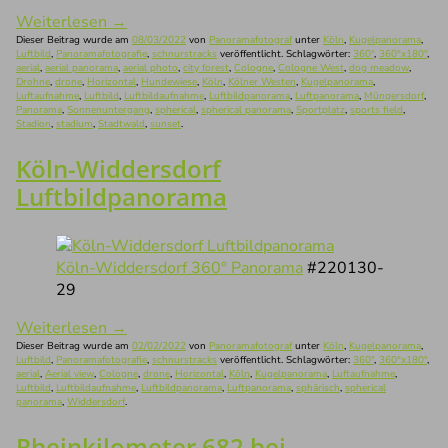
Weiterlesen
→
Dieser Beitrag wurde am
08/03/2022
von
Panoramafotograf
unter
Köln
,
Kugelpanorama
,
Luftbild
,
Panoramafotografie
,
schnurstracks
veröffentlicht. Schlagwörter:
360°
,
360°x180°
,
aerial
,
aerial panorama
,
aerial photo
,
city forest
,
Cologne
,
Cologne West
,
dog meadow
,
Drohne
,
drone
,
Horizontal
,
Hundewiese
,
Köln
,
Kölner Westen
,
Kugelpanorama
,
Luftaufnahme
,
Luftbild
,
Luftbildaufnahme
,
Luftbildpanorama
,
Luftpanorama
,
Müngersdorf
,
Panorama
,
Sonnenuntergang
,
spherical
,
spherical panorama
,
Sportplatz
,
sports field
,
Stadion
,
stadium
,
Stadtwald
,
sunset
.
Köln-Widdersdorf
Luftbildpanorama
Köln-Widdersdorf 360° Panorama
#220130-
29
Weiterlesen
→
Dieser Beitrag wurde am
02/02/2022
von
Panoramafotograf
unter
Köln
,
Kugelpanorama
,
Luftbild
,
Panoramafotografie
,
schnurstracks
veröffentlicht. Schlagwörter:
360°
,
360°x180°
,
aerial
,
Aerial view
,
Cologne
,
drone
,
Horizontal
,
Köln
,
Kugelpanorama
,
Luftaufnahme
,
Luftbild
,
Luftbildaufnahme
,
Luftbildpanorama
,
Luftpanorama
,
sphärisch
,
spherical
panorama
,
Widdersdorf
.
Rheinkilometer 682 bei