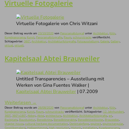
Virtuelle Fotogalerie
Virtuelle Fotogalerie von Chris Witzani
Dieser Beitrag wurde am
23/10/2020
von
Panoramafotograf
unter
Architektur
,
Köln
,
Kugelpanorama
,
Kunst
,
Panoramafotografie
,
Raum
,
schnurstracks
veröffentlicht.
Schlagwörter:
360°
,
Architektur
,
Architekturfotografie
,
Fotoausstellung
,
Galerie
,
Gallery
,
virtual
,
virtuell
.
Kapitelsaal Abtei Brauweiler
Untitled Transparencies – Ausstellung mit
Werken von Gina Fuentes Walker |
Kapitelsaal Abtei Brauweiler
| 07.2009
Weiterlesen
→
Dieser Beitrag wurde am
26/08/2020
von
Panoramafotograf
unter
Architektur
,
Köln
,
Kugelpanorama
,
Kunst
,
Raum
,
schnurstracks
veröffentlicht. Schlagwörter:
12. Jahrhundert
,
360°
,
360°x180°
,
Abbey
,
Abtei
,
architecture
,
Architektur
,
Architekturfotografie
,
art
,
Backplate
,
Bauskulptur
,
Benedictine
,
Benediktinerabtei
,
Benediktinerkloster
,
Brauweiler
,
chapter house
,
cultural heritage documentation
,
Denkmalpflege
,
equirect
,
equirectangular
,
Gewölbemalerei
,
Heiligenhimmel
,
high-resolution
,
Historic
,
installation
,
Kugelpanorama
,