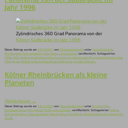
Jahr 1996
Zylindrisches 360 Grad Panorama von der
Kölner Südbrücke im Jahr 1996
Dieser Beitrag wurde am
01/04/2021
von
Panoramafotograf
unter
Aussichtspunkt
,
Brücke
,
Köln
,
Panoramafotografie
,
Rhein
,
schnurstracks
veröffentlicht. Schlagwörter:
1996
,
360°
,
analog
,
Analogfotografie
,
Aussicht
,
Aussichtspunkt
,
Brücke
,
Eisenbahnbrücke
,
Köln
,
Rhein
,
Rheinbrücke
,
Rundumblick
,
Südbrücke
,
virtuelle Zeitreise
.
Kölner Rheinbrücken als kleine
Planeten
Weiterlesen
→
Dieser Beitrag wurde am
18/12/2020
von
Panoramafotograf
unter
Brücke
,
Köln
,
Kugelpanorama
,
Little Planet
,
Rhein
,
schnurstracks
veröffentlicht. Schlagwörter:
bridge
,
Brücke
,
Brücken
,
Cologne
,
kleiner Planet
,
Köln
,
Little Planet
,
Rheinbrücken
,
tiny planet
,
tiny
world
.