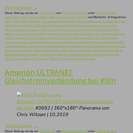
Weiterlesen
→
Dieser Beitrag wurde am
22/10/2019
von
Panoramafotograf
unter
Industrie
,
Köln
,
Kugelpanorama
,
Panoramafotografie
,
schnurstracks
,
Technik
veröffentlicht. Schlagwörter:
360°
,
360°x180°
,
assembly line
,
Auto
,
Autoindustrie
,
Automobilbau
,
Automobilindustrie
,
Automotive industry
,
B2B
,
Bewerbermarketing
,
Blechdach
,
Car body construction
,
Carrosserie automobile
,
chaîne de montage
,
Cologne
,
Contrôle d'usine
,
Cooperating
robots
,
Corporate Industriefotografie
,
Factory inspection
,
Factory tour
,
Fiesta
,
Ford
,
Ford
Motor Company
,
Ford-Werke
,
Halle X
,
Immersive Learning
,
Industrial photography
,
Industrial robots
,
Industrie
,
Industrie automobile
,
Industriefotograf
,
Industriefotografie
,
Industrieroboter
,
industry
,
Karosseriebau
,
Köln
,
Kooperierende Roboter
,
Kugelpanorama
,
ligne de production
,
Niehl
,
Photographie industrielle
,
production line
,
Produktionslinie
,
Roboter
,
Robots
,
Robots coopérants
,
Robots industriels
,
Sheet metal roof
,
Technik
,
Technology
,
Tôles
,
Tour d'usine
,
Werkführung
,
Werksbesichtigung
.
Amprion ULTRANET
Gleichstromverbindung bei Köln
Amprion ULTRANET Gleichstromverbindung
bei Köln
#0692 | 360°x180°-Panorama von
Chris Witzani | 10.2019
Weiterlesen
→
Dieser Beitrag wurde am
15/10/2019
von
Panoramafotograf
unter
Industrie
,
Köln
,