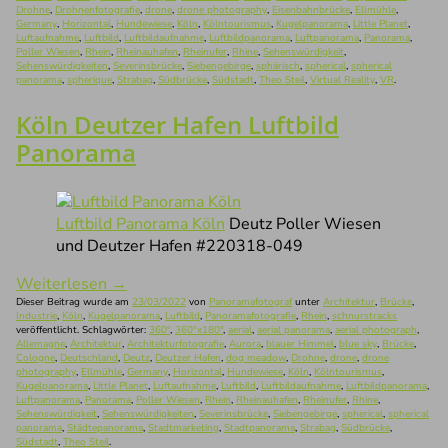
Drohne
,
Drohnenfotografie
,
drone
,
drone photography
,
Eisenbahnbrücke
,
Ellmühle
,
Germany
,
Horizontal
,
Hundewiese
,
Köln
,
Kölntourismus
,
Kugelpanorama
,
Little Planet
,
Luftaufnahme
,
Luftbild
,
Luftbildaufnahme
,
Luftbildpanorama
,
Luftpanorama
,
Panorama
,
Poller Wiesen
,
Rhein
,
Rheinauhafen
,
Rheinufer
,
Rhine
,
Sehenswürdigkeit
,
Sehenswürdigkeiten
,
Severinsbrücke
,
Siebengebirge
,
sphärisch
,
spherical
,
spherical
panorama
,
spherique
,
Strabag
,
Südbrücke
,
Südstadt
,
Theo Steil
,
Virtual Reality
,
VR
.
Köln Deutzer Hafen Luftbild
Panorama
Luftbild Panorama Köln
Deutz Poller Wiesen
und Deutzer Hafen #220318-049
Weiterlesen
→
Dieser Beitrag wurde am
23/03/2022
von
Panoramafotograf
unter
Architektur
,
Brücke
,
Industrie
,
Köln
,
Kugelpanorama
,
Luftbild
,
Panoramafotografie
,
Rhein
,
schnurstracks
veröffentlicht. Schlagwörter:
360°
,
360°x180°
,
aerial
,
aerial panorama
,
aerial photograph
,
Allemagne
,
Architektur
,
Architekturfotografie
,
Aurora
,
blauer Himmel
,
blue sky
,
Brücke
,
Cologne
,
Deutschland
,
Deutz
,
Deutzer Hafen
,
dog meadow
,
Drohne
,
drone
,
drone
photography
,
Ellmühle
,
Germany
,
Horizontal
,
Hundewiese
,
Köln
,
Kölntourismus
,
Kugelpanorama
,
Little Planet
,
Luftaufnahme
,
Luftbild
,
Luftbildaufnahme
,
Luftbildpanorama
,
Luftpanorama
,
Panorama
,
Poller Wiesen
,
Rhein
,
Rheinauhafen
,
Rheinufer
,
Rhine
,
Sehenswürdigkeit
,
Sehenswürdigkeiten
,
Severinsbrücke
,
Siebengebirge
,
spherical
,
spherical
panorama
,
Städtepanorama
,
Stadtmarketing
,
Stadtpanorama
,
Strabag
,
Südbrücke
,
Südstadt
,
Theo Steil
.