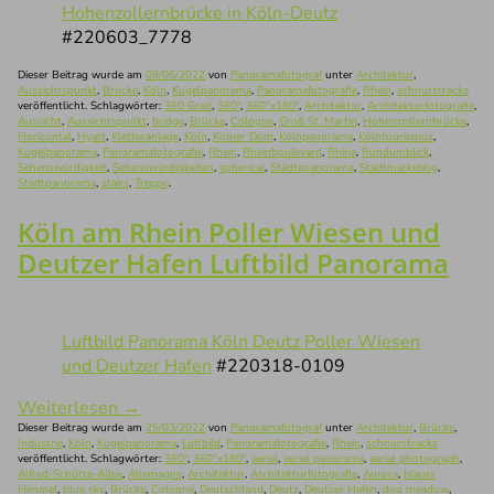
Hohenzollernbrücke in Köln-Deutz
#220603_7778
Dieser Beitrag wurde am
08/06/2022
von
Panoramafotograf
unter
Architektur
,
Aussichtspunkt
,
Brücke
,
Köln
,
Kugelpanorama
,
Panoramafotografie
,
Rhein
,
schnurstracks
veröffentlicht. Schlagwörter:
360 Grad
,
360°
,
360°x180°
,
Architektur
,
Architekturfotografie
,
Aussicht
,
Aussichtspunkt
,
bridge
,
Brücke
,
Cologne
,
Groß St. Martin
,
Hohenzollernbrücke
,
Horizontal
,
Hyatt
,
Kletteranlage
,
Köln
,
Kölner Dom
,
Kölnpanorama
,
Kölntourismus
,
Kugelpanorama
,
Panoramafotografie
,
Rhein
,
Rheinboulevard
,
Rhine
,
Rundumblick
,
Sehenswürdigkeit
,
Sehenswürdigkeiten
,
spherical
,
Städtepanorama
,
Stadtmarketing
,
Stadtpanorama
,
stairs
,
Treppe
.
Köln am Rhein Poller Wiesen und
Deutzer Hafen Luftbild Panorama
Luftbild Panorama Köln Deutz Poller Wiesen
und Deutzer Hafen
#220318-0109
Weiterlesen
→
Dieser Beitrag wurde am
25/03/2022
von
Panoramafotograf
unter
Architektur
,
Brücke
,
Industrie
,
Köln
,
Kugelpanorama
,
Luftbild
,
Panoramafotografie
,
Rhein
,
schnurstracks
veröffentlicht. Schlagwörter:
360°
,
360°x180°
,
aerial
,
aerial panorama
,
aerial photograph
,
Alfred-Schütte-Allee
,
Allemagne
,
Architektur
,
Architekturfotografie
,
Aurora
,
blauer
Himmel
,
blue sky
,
Brücke
,
Cologne
,
Deutschland
,
Deutz
,
Deutzer Hafen
,
dog meadow
,