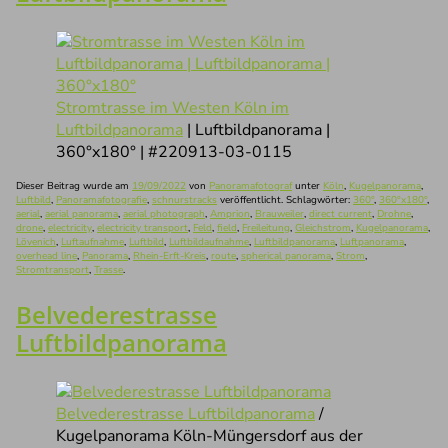
Stromtrasse im Westen Köln im
Luftbildpanorama
| Luftbildpanorama |
360°x180° | #220913-03-0115
Dieser Beitrag wurde am
19/09/2022
von
Panoramafotograf
unter
Köln
,
Kugelpanorama
,
Luftbild
,
Panoramafotografie
,
schnurstracks
veröffentlicht. Schlagwörter:
360°
,
360°x180°
,
aerial
,
aerial panorama
,
aerial photograph
,
Amprion
,
Brauweiler
,
direct current
,
Drohne
,
drone
,
electricity
,
electricity transport
,
Feld
,
field
,
Freileitung
,
Gleichstrom
,
Kugelpanorama
,
Lövenich
,
Luftaufnahme
,
Luftbild
,
Luftbildaufnahme
,
Luftbildpanorama
,
Luftpanorama
,
overhead line
,
Panorama
,
Rhein-Erft-Kreis
,
route
,
spherical panorama
,
Strom
,
Stromtransport
,
Trasse
.
Belvederestrasse
Luftbildpanorama
Belvederestrasse Luftbildpanorama
/
Kugelpanorama Köln-Müngersdorf aus der