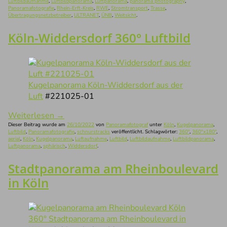
Luftbildaufnahme
,
Luftbildpanorama
,
Luftpanorama
,
panorama photography
,
Panoramafotografie
,
Rhein-Erft-Kreis
,
RWE
,
Stromtransport
,
Trasse
,
Übertragungsnetzbetreiber
,
ULTRANET
,
ÜNB
,
Weitsicht
.
Köln-Widdersdorf 360° Luftbild
Kugelpanorama Köln-Widdersdorf aus der
Luft
#221025-01
Weiterlesen
→
Dieser Beitrag wurde am
26/10/2022
von
Panoramafotograf
unter
Köln
,
Kugelpanorama
,
Luftbild
,
Panoramafotografie
,
schnurstracks
veröffentlicht. Schlagwörter:
360°
,
360°x180°
,
aerial
,
Köln
,
Kugelpanorama
,
Luftaufnahme
,
Luftbild
,
Luftbildaufnahme
,
Luftbildpanorama
,
Luftpanorama
,
sphärisch
,
Widdersdorf
.
Stadtpanorama am Rheinboulevard
in Köln
360° Stadtpanorama am Rheinboulevard in