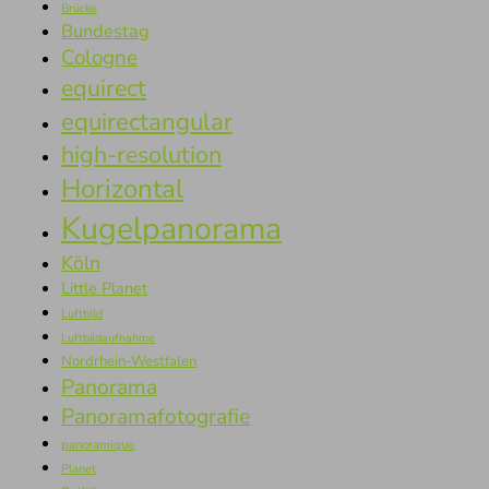
Brücke
Bundestag
Cologne
equirect
equirectangular
high-resolution
Horizontal
Kugelpanorama
Köln
Little Planet
Luftbild
Luftbildaufnahme
Nordrhein-Westfalen
Panorama
Panoramafotografie
panoramique
Planet