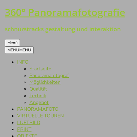
360° Panoramafotografie
Zum
Inhalt
springen
schnurstracks gestaltung und interaktion
Menü
MENÜ
MENÜ
INFO
Startseite
Panoramafotograf
Möglichkeiten
Qualität
Technik
Angebot
PANORAMAFOTO
VIRTUELLE TOUREN
LUFTBILD
PRINT
OBJEKTE