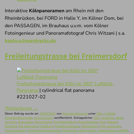
Interaktive
Kölnpanoramen
am Rhein mit den
Rheinbrücken, bei FORD in Halle Y, im Kölner Dom, bei
den PASSAGEN, im Brauhaus u.v.m. vom Kölner
Fotoingenieur und Panoramafotograf Chris Witzani | s.a.
koeln.schnurstracks.de
Freileitungstrasse bei Freimersdorf
Freileitungstrasse bei Köln im 360° Luftbild-
Panorama
| cylindrical flat panorama
#221027-02
Weiterlesen
→
Dieser Beitrag wurde am
28/10/2022
von
Panoramafotograf
unter
Köln
,
Luftbild
,
Panoramafotografie
,
schnurstracks
veröffentlicht. Schlagwörter:
360°
,
Ackerbau
,
aerial
,
Amprion
,
Brauweiler
,
Deutschland
,
Energieverteilung
,
Energiewende
,
Feld
,
Feldweg
,
Fernblick
,
flat panorama
,
Freileitung
,
Freileitungstrasse
,
Freimersdorf
,
high-resolution
,
Hochspannung
,
Hochspannungsmasten
,
Horizontal
,
Leitungsnetz
,
Luftaufnahme
,
Luftbild
,