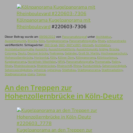
Kölnpanorama Kugelpanorama mit
Rheinboulevard
#220603-7306
Dieser Beitrag wurde am
09/06/2022
von
Panoramafotograf
unter
Architektur
,
Aussichtspunkt
,
Brücke
,
Köln
,
Kugelpanorama
,
Panoramafotografie
,
Rhein
,
schnurstracks
veröffentlicht. Schlagwörter:
360 Grad
,
360°
,
360°x180°
,
Altstadt
,
Architektur
,
Architekturfotografie
,
Aussicht
,
Aussichtsplattform
,
Aussichtspunkt
,
bridge
,
Brücke
,
Cologne
,
Deutz
,
Deutzer brücke
,
Freitreppe
,
Geländer
,
Groß St. Martin
,
Hochwasserschutz
,
Hohenzollernbrücke
,
Horizontal
,
Köln
,
Kölner Dom
,
Kölnpanorama
,
Kölntourismus
,
Kugelpanorama
,
Nordrhein-Westfalen
,
NRW
,
Panoramafotografie
,
Promenade
,
Reling
,
Rhein
,
Rheinboulevard
,
Rheinbrücken
,
Rheinschiff
,
Rhine
,
Rundumblick
,
Sehenswürdigkeit
,
Sehenswürdigkeiten
,
spherical
,
spherique
,
Städtebau
,
Städtepanorama
,
Stadtmarketing
,
Stadtpanorama
,
stairs
,
Treppe
.
An den Treppen zur
Hohenzollernbrücke in Köln-Deutz
Kugelpanorama an den Treppen zur