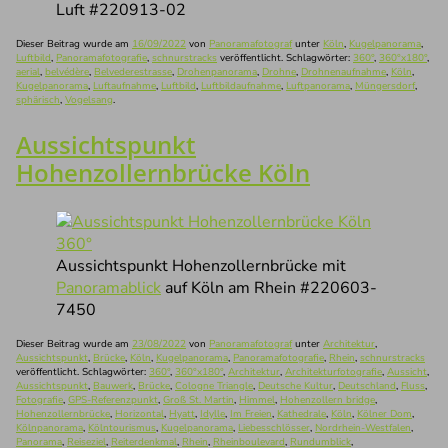
Luft #220913-02
Dieser Beitrag wurde am
16/09/2022
von
Panoramafotograf
unter
Köln
,
Kugelpanorama
,
Luftbild
,
Panoramafotografie
,
schnurstracks
veröffentlicht. Schlagwörter:
360°
,
360°x180°
,
aerial
,
belvédère
,
Belvederestrasse
,
Drohenpanorama
,
Drohne
,
Drohnenaufnahme
,
Köln
,
Kugelpanorama
,
Luftaufnahme
,
Luftbild
,
Luftbildaufnahme
,
Luftpanorama
,
Müngersdorf
,
sphärisch
,
Vogelsang
.
Aussichtspunkt
Hohenzollernbrücke Köln
Aussichtspunkt Hohenzollernbrücke mit
Panoramablick
auf Köln am Rhein #220603-
7450
Dieser Beitrag wurde am
23/08/2022
von
Panoramafotograf
unter
Architektur
,
Aussichtspunkt
,
Brücke
,
Köln
,
Kugelpanorama
,
Panoramafotografie
,
Rhein
,
schnurstracks
veröffentlicht. Schlagwörter:
360°
,
360°x180°
,
Architektur
,
Architekturfotografie
,
Aussicht
,
Aussichtspunkt
,
Bauwerk
,
Brücke
,
Cologne Triangle
,
Deutsche Kultur
,
Deutschland
,
Fluss
,
Fotografie
,
GPS-Referenzpunkt
,
Groß St. Martin
,
Himmel
,
Hohenzollern bridge
,
Hohenzollernbrücke
,
Horizontal
,
Hyatt
,
Idylle
,
Im Freien
,
Kathedrale
,
Köln
,
Kölner Dom
,
Kölnpanorama
,
Kölntourismus
,
Kugelpanorama
,
Liebesschlösser
,
Nordrhein-Westfalen
,
Panorama
,
Reiseziel
,
Reiterdenkmal
,
Rhein
,
Rheinboulevard
,
Rundumblick
,