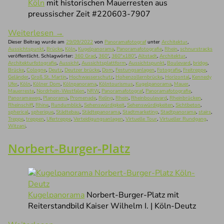
Köln
mit historischen Mauerresten aus
preussischer Zeit #220603-7907
Weiterlesen
→
Dieser Beitrag wurde am
29/09/2022
von
Panoramafotograf
unter
Architektur
,
Aussichtspunkt
,
Brücke
,
Köln
,
Kugelpanorama
,
Panoramafotografie
,
Rhein
,
schnurstracks
veröffentlicht. Schlagwörter:
360 Grad
,
360°
,
360°x180°
,
Altstadt
,
Architektur
,
Architekturfotografie
,
Aussicht
,
Aussichtsplattform
,
Aussichtspunkt
,
Boulevard
,
bridge
,
Brücke
,
Cologne
,
Deutz
,
Deutzer brücke
,
Dom
,
Festungsanlagen
,
Fotografie
,
Freitreppe
,
Geländer
,
Groß St. Martin
,
Hochwasserschutz
,
Hohenzollernbrücke
,
Horizontal
,
Kennedy
Ufer
,
Köln
,
Kölner Dom
,
Kölnpanorama
,
Kölntourismus
,
Kugelpanorama
,
Mauer
,
Mauerreste
,
Nordrhein-Westfalen
,
NRW
,
Panoramafotograf
,
Panoramafotografie
,
Panoramaweg
,
Planorama
,
Promenade
,
Reling
,
Rhein
,
Rheinboulevard
,
Rheinbrücken
,
Rheinschiff
,
Rhine
,
Rundumblick
,
Sehenswürdigkeit
,
Sehenswürdigkeiten
,
Sichtbeton
,
spherical
,
spherique
,
Städtebau
,
Städtepanorama
,
Stadtmarketing
,
Stadtpanorama
,
stairs
,
Treppe
,
treppen
,
Ufertreppe
,
Verteidigungsanlagen
,
Virtuelle Tour
,
Virtueller Rundgang
,
Witzani
.
Norbert-Burger-Platz
Kugelpanorama
Norbert-Burger-Platz mit
Reiterstandbild Kaiser Wilhelm I. | Köln-Deutz