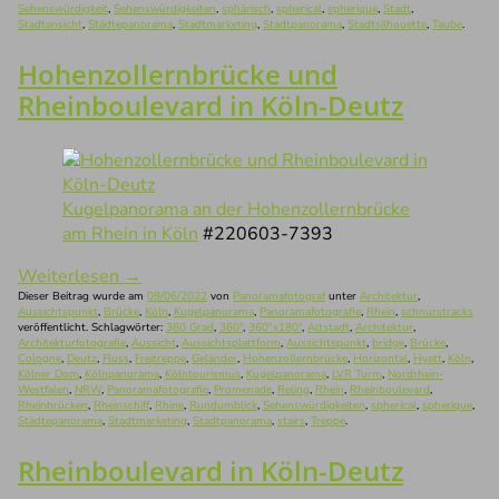
Sehenswürdigkeit
,
Sehenswürdigkeiten
,
sphärisch
,
spherical
,
spherique
,
Stadt
,
Stadtansicht
,
Städtepanorama
,
Stadtmarketing
,
Stadtpanorama
,
Stadtsilhouette
,
Taube
.
Hohenzollernbrücke und
Rheinboulevard in Köln-Deutz
Kugelpanorama an der Hohenzollernbrücke
am Rhein in Köln
#220603-7393
Weiterlesen
→
Dieser Beitrag wurde am
09/06/2022
von
Panoramafotograf
unter
Architektur
,
Aussichtspunkt
,
Brücke
,
Köln
,
Kugelpanorama
,
Panoramafotografie
,
Rhein
,
schnurstracks
veröffentlicht. Schlagwörter:
360 Grad
,
360°
,
360°x180°
,
Altstadt
,
Architektur
,
Architekturfotografie
,
Aussicht
,
Aussichtsplattform
,
Aussichtspunkt
,
bridge
,
Brücke
,
Cologne
,
Deutz
,
Fluss
,
Freitreppe
,
Geländer
,
Hohenzollernbrücke
,
Horizontal
,
Hyatt
,
Köln
,
Kölner Dom
,
Kölnpanorama
,
Kölntourismus
,
Kugelpanorama
,
LVR Turm
,
Nordrhein-
Westfalen
,
NRW
,
Panoramafotografie
,
Promenade
,
Reling
,
Rhein
,
Rheinboulevard
,
Rheinbrücken
,
Rheinschiff
,
Rhine
,
Rundumblick
,
Sehenswürdigkeiten
,
spherical
,
spherique
,
Städtepanorama
,
Stadtmarketing
,
Stadtpanorama
,
stairs
,
Treppe
.
Rheinboulevard in Köln-Deutz