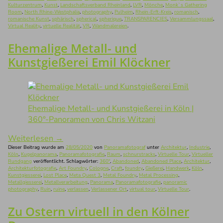
Kulturzentrum
,
Kunst
,
Landschaftsverband Rheinland
,
LVR
,
Mönche
,
Monk`s Gathering
Room
,
North Rhine-Westphalia
,
photography
,
Pulheim
,
Rhein-Erft-Kreis
,
romanisch
,
romanische Kunst
,
sphärisch
,
spherical
,
spherique
,
TRANSPARENCIES
,
Versammlungssaal
,
Virtual Reality
,
virtuelle Realität
,
VR
,
Wandmalereien
.
Ehemalige Metall- und
Kunstgießerei Emil Klöckner
Ehemalige Metall- und Kunstgießerei in Köln |
360°-Panoramen von Chris Witzani
Weiterlesen
→
Dieser Beitrag wurde am
28/05/2020
von
Panoramafotograf
unter
Architektur
,
Industrie
,
Köln
,
Kugelpanorama
,
Panoramafotografie
,
Raum
,
schnurstracks
,
Virtuelle Tour
,
Virtueller
Rundgang
veröffentlicht. Schlagwörter:
360°
,
Abandoned
,
Abandoned Place
,
Architektur
,
Architekturfotografie
,
Art Foundry
,
Cologne
,
Craft
,
foundry
,
Gießerei
,
Handwerk
,
Köln
,
Kunstgiesserei
,
Lost Place
,
Meta Quest 3
,
Metal Foundry
,
Metal Processing
,
Metallgiesserei
,
Metallverarbeitung
,
Panorama
,
Panoramafotografie
,
panoramic
photography
,
Ruin
,
ruine
,
verlassen
,
Verlassener Ort
,
virtual tour
,
Virtuelle Tour
.
Zu Ostern virtuell in den Kölner