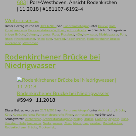
683
| Porz-Westhoven, Ansicht Rodenkirchen
| 11.2018 | #181107-6192-4
Weiterlesen
→
Dieser Beitrag wurde am
30/11/2018
von
Panoramafotograf
unter
Brücke
,
Köln
,
Kugelpanorama
,
Panoramafotografie
,
Rhein
,
schnurstracks
veröffentlicht. Schlagwörter:
bridge
,
Brücke
,
Cologne
,
dryness
,
Fluss
,
Flussbett
,
Köln
,
low water
,
Niedrigwasser
,
Porz
,
Rhein
,
Rheinkilometer
,
Rhine
,
river
,
riverbed
,
Rodenkirchen
,
Rodenkirchener Brücke
,
Trockenheit
,
Westhoven
.
Rodenkirchener Brücke bei
Niedrigwasser
Rodenkirchener Brücke bei Niedrigwasser
#5949 | 11.2018
Dieser Beitrag wurde am
21/11/2018
von
Panoramafotograf
unter
Architektur
,
Brücke
,
Köln
,
Kugelpanorama
,
Panoramafotografie
,
Rhein
,
schnurstracks
veröffentlicht.
Schlagwörter:
Architektur
,
Architekturfotografie
,
bridge
,
Brücke
,
Cologne
,
dryness
,
Fluss
,
Flussbett
,
Köln
,
low water
,
Niedrigwasser
,
Rhein
,
Rhine
,
river
,
riverbed
,
Rodenkirchen
,
Rodenkirchener Brücke
,
Trockenheit
.