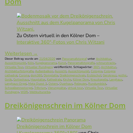
Dom
Zu Ostern virtuell in den Kölner Dom –
Interaktive 360°-Fotos von Chris Witzani
Weiterlesen
→
Dieser Beitrag wurde am
21/04/2020
von
Panoramafotograf
unter
Architektur
,
Aussichtspunkt
,
Köln
,
Kugelpanorama
,
Kunst
,
Panoramafotografie
,
schnurstracks
,
Virtuelle Tour
,
Virtueller Rundgang
veröffentlicht. Schlagwörter:
360°
,
Architektur
,
Architekturfotografie
,
Außenbalkon
,
Aussicht
,
Aussichtspunkt
,
Cologne
,
Cologne
cathedral
,
Corona
,
dom360
,
Domplatte
,
Dreikönigenschrein
,
Erzbischof
,
Gerokreuz
,
gothic
,
Gotik
,
Gotteshaus
,
Hauptaltar
,
Kathedrale
,
Kirche
,
Kölner Dom
,
Kreuzkapelle
,
Langhaus
,
Langhaus-Orgel
,
Meta Quest 3
,
Ostern
,
Querhaus
,
Reliquien
,
Rundumblick
,
Schwalbennestorgel
,
Triforium
,
Vierungsaltar
,
virtual tour
,
Virtuelle Tour
,
Virtueller
Rundgang
,
WDR
,
Weltkulturerbe
.
Dreikönigenschrein im Kölner Dom
Dreikönigenschrein im Kölner Dom
| Kugelpanorama 360°x180°
von Chris