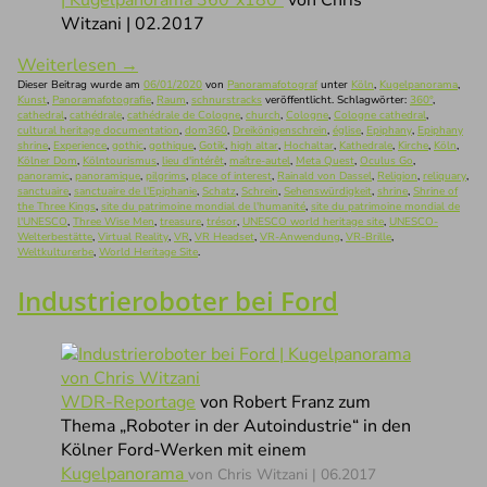
Witzani | 02.2017
Weiterlesen
→
Dieser Beitrag wurde am
06/01/2020
von
Panoramafotograf
unter
Köln
,
Kugelpanorama
,
Kunst
,
Panoramafotografie
,
Raum
,
schnurstracks
veröffentlicht. Schlagwörter:
360°
,
cathedral
,
cathédrale
,
cathédrale de Cologne
,
church
,
Cologne
,
Cologne cathedral
,
cultural heritage documentation
,
dom360
,
Dreikönigenschrein
,
église
,
Epiphany
,
Epiphany
shrine
,
Experience
,
gothic
,
gothique
,
Gotik
,
high altar
,
Hochaltar
,
Kathedrale
,
Kirche
,
Köln
,
Kölner Dom
,
Kölntourismus
,
lieu d'intérêt
,
maître-autel
,
Meta Quest
,
Oculus Go
,
panoramic
,
panoramique
,
pilgrims
,
place of interest
,
Rainald von Dassel
,
Religion
,
reliquary
,
sanctuaire
,
sanctuaire de l'Epiphanie
,
Schatz
,
Schrein
,
Sehenswürdigkeit
,
shrine
,
Shrine of
the Three Kings
,
site du patrimoine mondial de l'humanité
,
site du patrimoine mondial de
l'UNESCO
,
Three Wise Men
,
treasure
,
trésor
,
UNESCO world heritage site
,
UNESCO-
Welterbestätte
,
Virtual Reality
,
VR
,
VR Headset
,
VR-Anwendung
,
VR-Brille
,
Weltkulturerbe
,
World Heritage Site
.
Industrieroboter bei Ford
WDR-Reportage
von Robert Franz zum
Thema „Roboter in der Autoindustrie“ in den
Kölner Ford-Werken mit einem
Kugelpanorama
von Chris Witzani | 06.2017