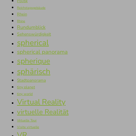
Politik
Reichstagsgebäude
Rhein
Rhine
Rundumblick
Sehenswürdigkeit
spherical
spherical panorama
spherique
sphärisch
Stadtpanorama
tiny planet
tiny world
Virtual Reality
virtuelle Realität
Virtuelle Tour
Visite virtuelle
VR