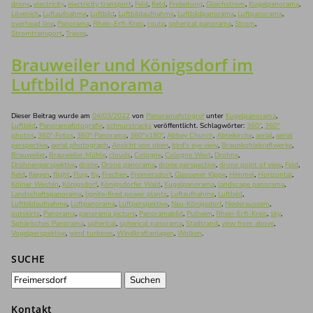
drone
,
electricity
,
electricity transport
,
Feld
,
field
,
Freileitung
,
Gleichstrom
,
Kugelpanorama
,
Lövenich
,
Luftaufnahme
,
Luftbild
,
Luftbildaufnahme
,
Luftbildpanorama
,
Luftpanorama
,
overhead line
,
Panorama
,
Rhein-Erft-Kreis
,
route
,
spherical panorama
,
Strom
,
Stromtransport
,
Trasse
.
Brauweiler und Königsdorf im
Luftbild Panorama
Dieser Beitrag wurde am
04/03/2022
von
Panoramafotograf
unter
Kugelpanorama
,
Luftbild
,
Panoramafotografie
,
schnurstracks
veröffentlicht. Schlagwörter:
360°
,
360°
photos
,
360°-Fotos
,
360°-Panorama
,
360°x180°
,
Abbey Church
,
Abteikirche
,
aerial
,
aerial
perspective
,
aerial photograph
,
Ansicht von oben
,
bird's eye view
,
Braunkohlekraftwerke
,
Brauweiler
,
Brauweiler Mühle
,
clouds
,
Cologne
,
Cologne West
,
Drohne
,
Drohnenperspektive
,
drone
,
Drone panorama
,
drone perspective
,
drone point of view
,
Feld
,
field
,
fliegen
,
flight
,
Flug
,
fly
,
Frechen
,
Freimersdorf
,
Glessener Kippe
,
Himmel
,
Horizontal
,
Kölner Westen
,
Königsdorf
,
Königsdorfer Wald
,
Kugelpanorama
,
landscape panorama
,
Landschaftspanorama
,
lignite-fired power plants
,
Luftaufnahme
,
Luftbild
,
Luftbildaufnahme
,
Luftpanorama
,
Luftperspektive
,
Neu-Königsdorf
,
Niederaussem
,
outskirts
,
Panorama
,
panorama picture
,
Panoramabild
,
Pulheim
,
Rhein-Erft-Kreis
,
sky
,
Sphärisches Panorama
,
spherical
,
spherical panorama
,
Stadtrand
,
view from above
,
Vogelperspektive
,
wind turbines
,
Windkraftanlagen
,
Wolken
.
SUCHE
Suchen
nach:
Kontakt