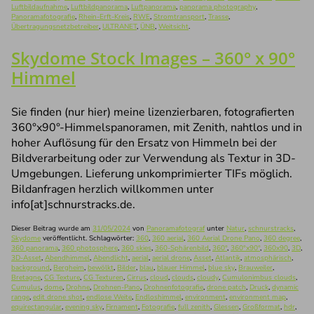
Luftbildaufnahme
,
Luftbildpanorama
,
Luftpanorama
,
panorama photography
,
Panoramafotografie
,
Rhein-Erft-Kreis
,
RWE
,
Stromtransport
,
Trasse
,
Übertragungsnetzbetreiber
,
ULTRANET
,
ÜNB
,
Weitsicht
.
Skydome Stock Images – 360° x 90°
Himmel
Sie finden (nur hier) meine lizenzierbaren, fotografierten
360°x90°-Himmelspanoramen, mit Zenith, nahtlos und in
hoher Auflösung für den Ersatz von Himmeln bei der
Bildverarbeitung oder zur Verwendung als Textur in 3D-
Umgebungen. Lieferung unkomprimierter TIFs möglich.
Bildanfragen herzlich willkommen unter
info[at]schnurstracks.de.
Dieser Beitrag wurde am
31/05/2024
von
Panoramafotograf
unter
Natur
,
schnurstracks
,
Skydome
veröffentlicht. Schlagwörter:
360
,
360 aerial
,
360 Aerial Drone Pano
,
360 degree
,
360 panorama
,
360 photosphere
,
360 skies
,
360-Sphärenbild
,
360°
,
360°x90°
,
360x90
,
3D
,
3D-Asset
,
Abendhimmel
,
Abendlicht
,
aerial
,
aerial drone
,
Asset
,
Atlantik
,
atmosphärisch
,
background
,
Bergheim
,
bewölkt
,
Bilder
,
blau
,
blauer Himmel
,
blue sky
,
Brauweiler
,
Bretagne
,
CG Texture
,
CG Texturen
,
Cirrus
,
cloud
,
clouds
,
cloudy
,
Cumulonimbus clouds
,
Cumulus
,
dome
,
Drohne
,
Drohnen-Pano
,
Drohnenfotografie
,
drone patch
,
Druck
,
dynamic
range
,
edit drone shot
,
endlose Weite
,
Endloshimmel
,
environment
,
environment map
,
equirectangular
,
evening sky
,
Firnament
,
Fotografie
,
full zenith
,
Glessen
,
Großformat
,
hdr
,