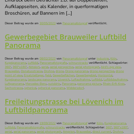
Aufklappseiten, als Kalender, in querformatigen
Broschüren, auf Bannern im […]
Dieser Beitrag wurde am
30/05/2023
von
Panoramafotograf
veröffentlicht.
Gewerbegebiet Brauweiler Luftbild
Panorama
Dieser Beitrag wurde am
08/02/2023
von
Panoramafotograf
unter
Industrie
,
Köln
,
Kugelpanorama
,
Luftbild
,
Panoramafotografie
,
schnurstracks
veröffentlicht. Schlagwörter:
360°
,
360°x180°
,
Abteiort
,
aerial
,
aerial perspective
,
aerial photograph
,
bird's eye view
,
Brauweiler
,
Donatusstrasse
,
Drohne
,
drone
,
Drone panorama
,
drone perspective
,
drone
point of view
,
Ersatzteillager
,
field
,
Gewerbeflächen
,
Gewerbegebiet
,
Horizontal
,
Kugelpanorama
,
landscape panorama
,
Lövenich
,
Luftaufnahme
,
Luftbild
,
Luftbildaufnahme
,
Luftpanorama
,
Mercedes-Benz
,
outskirts
,
Panorama
,
panorama picture
,
Rhein-Erft-Kreis
,
Sachsstrasse
,
spherical
,
spherical panorama
,
Widdersdorf
.
Freileitungstrasse bei Lövenich im
Luftbildpanorama
Dieser Beitrag wurde am
19/09/2022
von
Panoramafotograf
unter
Köln
,
Kugelpanorama
,
Luftbild
,
Panoramafotografie
,
schnurstracks
veröffentlicht. Schlagwörter:
360°
,
360°x180°
,
aerial
,
aerial panorama
,
aerial photograph
,
Amprion
,
Brauweiler
,
direct current
,
Drohne
,