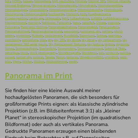
hdri
,
HDRIs
,
heaven
,
hemisphere
,
high resolution
,
Himmel
,
Himmel 360
,
Himmel Atlantik
,
Himmel Bretagne
,
Himmel ersetzen
,
Himmelersatz
,
Himmelreich
,
Himmelsgewölbe
,
Himmelskuppel
,
Himmelslicht
,
Himmelspanorama
,
Himmelsretusche
,
Himmelszelt
,
Hintergrund
,
Hintergrundbild
,
hochwertig
,
Horizont
,
Köln
,
Kugelpanorama
,
Kugelprojektion
,
Landscape
,
Lichtquelle
,
light
,
Luftaufnahme
,
Luftbild
,
Luftbildpanorama
,
Morgenhimmel
,
morning
,
Nahtloses Panorama
,
Natur
,
natürlich
,
Ostsee
,
overcast
,
Panorama
,
Panorama Himmel
,
Panoramaaufnahme
,
Panoramabild
,
Panoramafoto
,
Panoramahimmel
,
Panoramahintergrund
,
panoramic
,
panoramic sky
,
pattern
,
photo
editing
,
projection
,
Pulheim
,
replacement
,
Rundblick
,
Sammlung
,
Schnee
,
seamless
,
seamlessly
,
semisphere
,
skies
,
sky
,
sky 360
,
sky dome
,
sky library
,
sky replacement
,
sky
replacement 360 aerial panos
,
Sky Replacement Textures
,
sky texture
,
skybox
,
skydome
,
Sonne
,
Sonnenaufgang
,
Sonnenlicht
,
Sonnenstern
,
Sonnenuntergang
,
Spherical Skies
,
spherique
,
stock
,
stock photography
,
Stockfotografie
,
Stockfotos
,
sun
,
sunburst
,
sunrise
,
sunset
,
sunset sky
,
sunstar
,
Tapete
,
Textur
,
textures
,
Umgebungslicht
,
unendlich
,
weiß-
blau
,
Weite
,
Winter
,
Wolken
,
Wolkenhimmel
,
zenith
.
Panorama im Print
Sie finden hier eine kleine Auswahl meiner
hochaufgelösten Panoramen, die sich besonders für
großformatige Prints eignen: als klassische zylindrische
Projektion (z.B. im Bildseitenformat 3:1) als „kleiner
Planet“ in stereoskopischer Projektion (im quadratischen
Bildformat) oder auch als vertikales Panorama.
Gedruckte Panoramen erzeugen einen bleibenden
Eindruck beim Betrachter z.B. auf Doppelseiten,