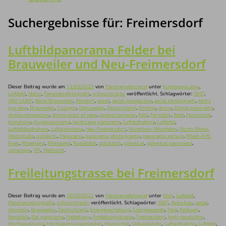
Suchergebnisse für:
Freimersdorf
Luftbildpanorama Felder bei
Brauweiler und Neu-Freimersdorf
Dieser Beitrag wurde am
11/03/2025
von
Panoramafotograf
unter
Kugelpanorama
,
Luftbild
,
Natur
,
Panoramafotografie
,
schnurstracks
veröffentlicht. Schlagwörter:
360°
,
360°x180°
,
Abtei Brauweiler
,
Abteiort
,
aerial
,
aerial perspective
,
aerial photograph
,
bird's
eye view
,
Brauweiler
,
Cologne
,
Dansweiler
,
Deutschland
,
Drohne
,
drone
,
Drone panorama
,
drone perspective
,
drone point of view
,
equirectangular
,
Feld
,
Fernblick
,
field
,
Horizontal
,
immersive
,
Kugelpanorama
,
landscape panorama
,
Luftaufnahme
,
Luftbild
,
Luftbildaufnahme
,
Luftpanorama
,
Neu-Freimersdorf
,
Nordrhein-Westfalen
,
North Rhine-
Westphalia
,
outskirts
,
Panorama
,
panorama photography
,
panorama picture
,
Rhein-Erft-
Kreis
,
Rheinland
,
Rhineland
,
Rundblick
,
sphärisch
,
spherical
,
spherical panorama
,
spherique
,
VR
,
Weitsicht
.
Freileitungstrasse bei Freimersdorf
Dieser Beitrag wurde am
28/10/2022
von
Panoramafotograf
unter
Köln
,
Luftbild
,
Panoramafotografie
,
schnurstracks
veröffentlicht. Schlagwörter:
360°
,
Ackerbau
,
aerial
,
Amprion
,
Brauweiler
,
Deutschland
,
Energieverteilung
,
Energiewende
,
Feld
,
Feldweg
,
Fernblick
,
flat panorama
,
Freileitung
,
Freileitungstrasse
,
Freimersdorf
,
high-resolution
,
Hochspannung
,
Hochspannungsmasten
,
Horizontal
,
Leitungsnetz
,
Luftaufnahme
,
Luftbild
,