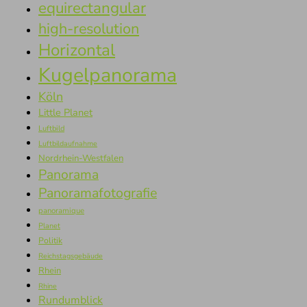
equirectangular
high-resolution
Horizontal
Kugelpanorama
Köln
Little Planet
Luftbild
Luftbildaufnahme
Nordrhein-Westfalen
Panorama
Panoramafotografie
panoramique
Planet
Politik
Reichstagsgebäude
Rhein
Rhine
Rundumblick