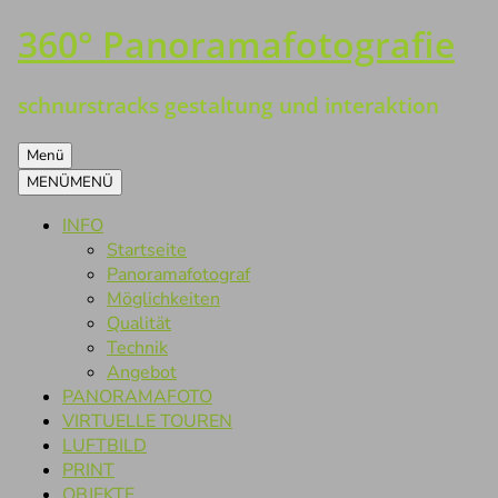
360° Panoramafotografie
Zum
Inhalt
springen
schnurstracks gestaltung und interaktion
Menü
MENÜ
MENÜ
INFO
Startseite
Panoramafotograf
Möglichkeiten
Qualität
Technik
Angebot
PANORAMAFOTO
VIRTUELLE TOUREN
LUFTBILD
PRINT
OBJEKTE